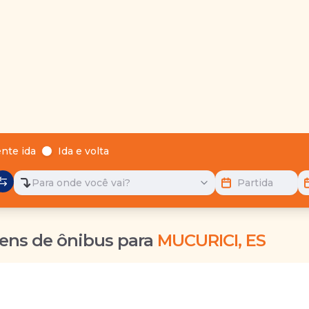
nte ida
Ida e volta
Para onde você vai?
Partida
ens de ônibus para
MUCURICI, ES