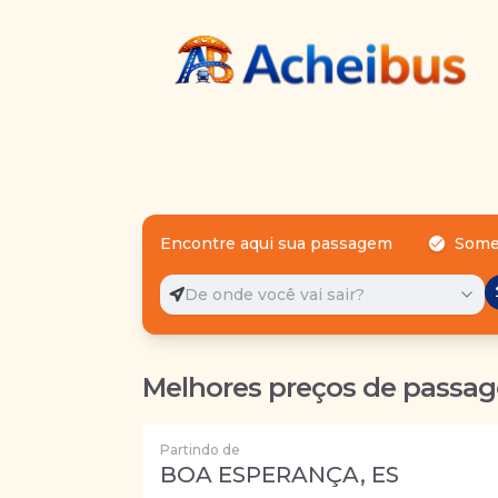
Encontre aqui sua passagem
Some
De onde você vai sair?
Melhores preços de passag
Partindo de
BOA ESPERANÇA, ES