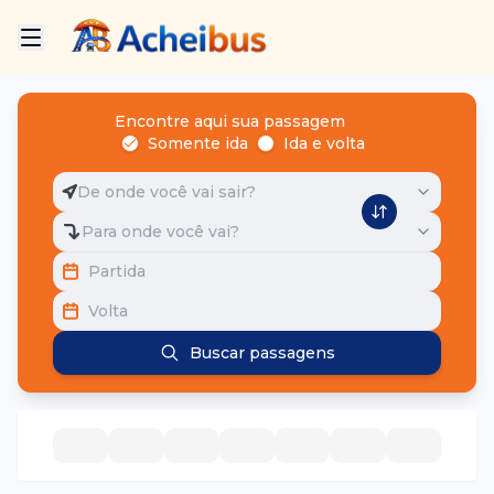
Encontre aqui sua passagem
Somente ida
Ida e volta
De onde você vai sair?
Para onde você vai?
Partida
Volta
Buscar passagens