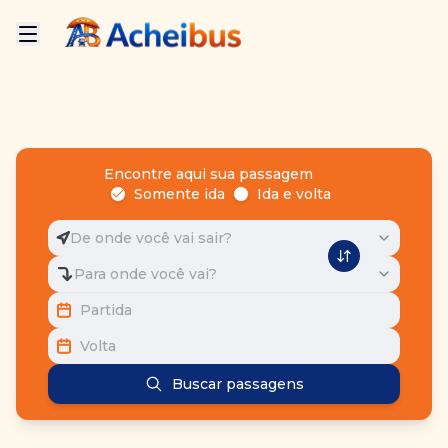
Encontre aqui sua passagem
Somente ida
Ida e volta
De onde você vai sair?
Para onde você vai?
Partida
Volta
Buscar passagens