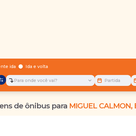
nte ida
Ida e volta
Para onde você vai?
Partida
ens de ônibus para
MIGUEL CALMON, 