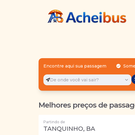
Encontre aqui sua passagem
Some
De onde você vai sair?
Melhores preços de passag
Partindo de
TANQUINHO, BA