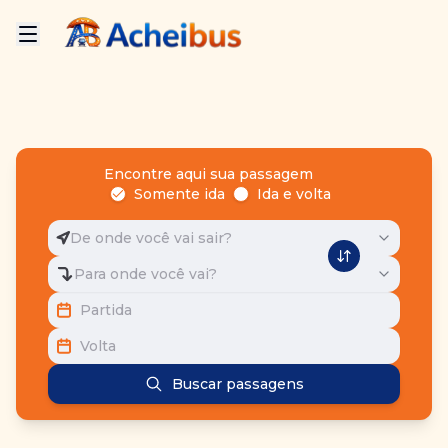
Encontre aqui sua passagem
Somente ida
Ida e volta
De onde você vai sair?
Para onde você vai?
Partida
Volta
Buscar passagens