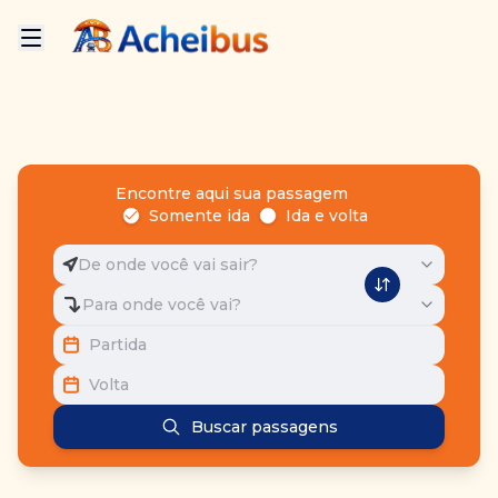
Encontre aqui sua passagem
Somente ida
Ida e volta
De onde você vai sair?
Para onde você vai?
Partida
Volta
Buscar passagens