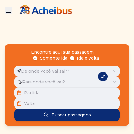
Encontre aqui sua passagem
Somente ida
Ida e volta
De onde você vai sair?
Para onde você vai?
Partida
Volta
Buscar passagens