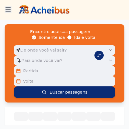
Encontre aqui sua passagem
Somente ida
Ida e volta
De onde você vai sair?
Para onde você vai?
Partida
Volta
Buscar passagens