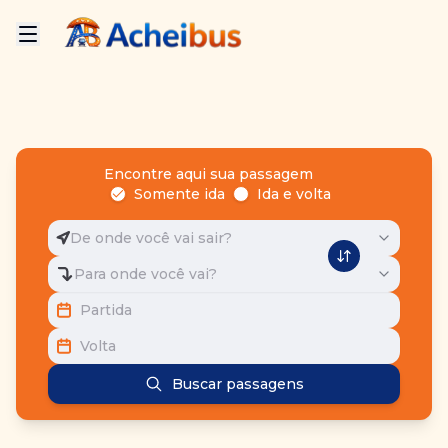
Encontre aqui sua passagem
Somente ida
Ida e volta
De onde você vai sair?
Para onde você vai?
Partida
Volta
Buscar passagens