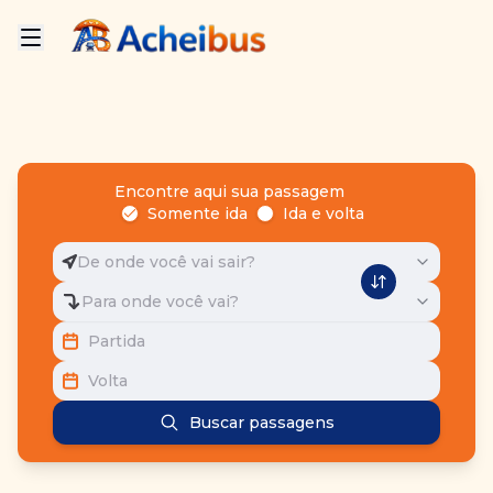
Encontre aqui sua passagem
Somente ida
Ida e volta
De onde você vai sair?
Para onde você vai?
Partida
Volta
Buscar passagens