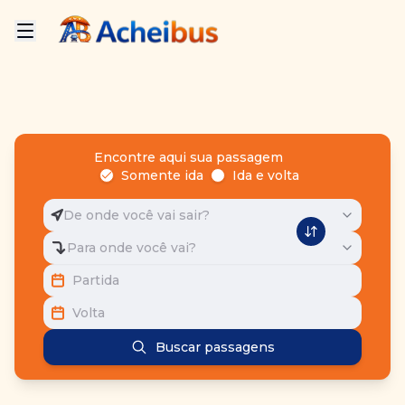
Encontre aqui sua passagem
Somente ida
Ida e volta
De onde você vai sair?
Para onde você vai?
Partida
Volta
Buscar passagens