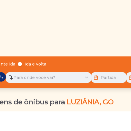
nte ida
Ida e volta
Para onde você vai?
Partida
ens de ônibus para
LUZIÂNIA, GO