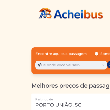
Encontre aqui sua passagem
Some
De onde você vai sair?
Melhores preços de passag
Partindo de
PORTO UNIÃO, SC