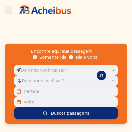
Encontre aqui sua passagem
Somente ida
Ida e volta
De onde você vai sair?
Para onde você vai?
Partida
Volta
Buscar passagens