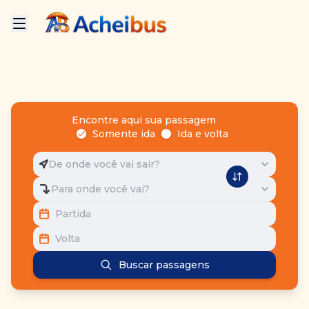
Encontre aqui sua passagem
Somente ida
Ida e volta
De onde você vai sair?
Para onde você vai?
Partida
Volta
Buscar passagens