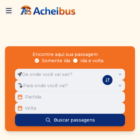
Encontre aqui sua passagem
Somente ida
Ida e volta
De onde você vai sair?
Para onde você vai?
Partida
Volta
Buscar passagens