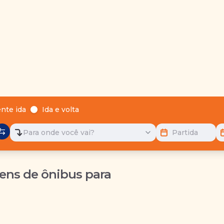
nte ida
Ida e volta
Para onde você vai?
Partida
ens de ônibus para