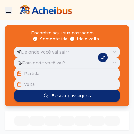
Encontre aqui sua passagem
Somente ida
Ida e volta
De onde você vai sair?
Para onde você vai?
Partida
Volta
Buscar passagens