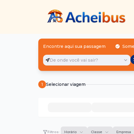
Encontre aqui sua passagem
Some
De onde você vai sair?
1
Selecionar viagem
Filtros:
Horário
Classe
Empresa