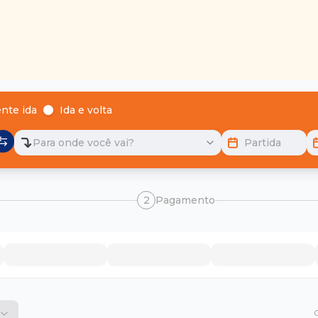
nte ida
Ida e volta
Para onde você vai?
Partida
2
Pagamento
O