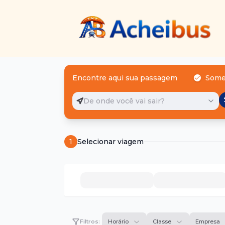
Encontre aqui sua passagem
Some
De onde você vai sair?
1
Selecionar viagem
Filtros:
Horário
Classe
Empresa