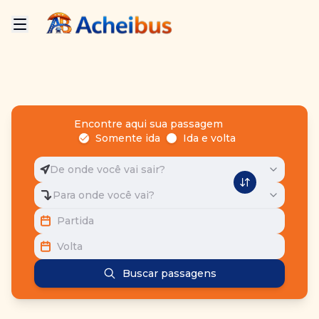
Encontre aqui sua passagem
Somente ida
Ida e volta
De onde você vai sair?
Para onde você vai?
Partida
Volta
Buscar passagens