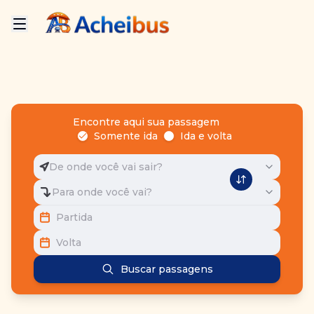
Encontre aqui sua passagem
Somente ida
Ida e volta
De onde você vai sair?
Para onde você vai?
Partida
Volta
Buscar passagens