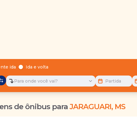
nte ida
Ida e volta
Para onde você vai?
Partida
ens de ônibus para
JARAGUARI, MS