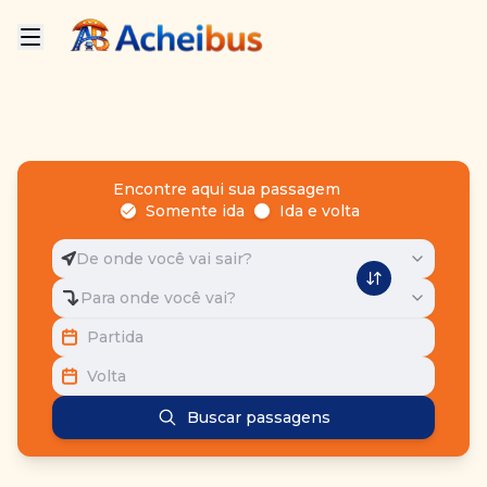
Encontre aqui sua passagem
Somente ida
Ida e volta
De onde você vai sair?
Para onde você vai?
Partida
Volta
Buscar passagens