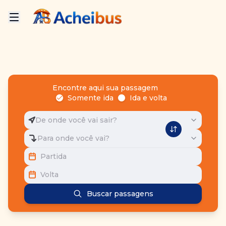
Encontre aqui sua passagem
Somente ida
Ida e volta
De onde você vai sair?
Para onde você vai?
Partida
Volta
Buscar passagens