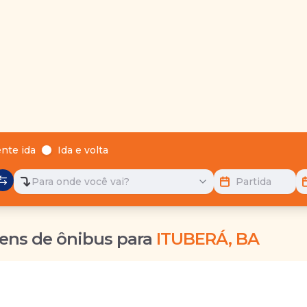
nte ida
Ida e volta
Para onde você vai?
Partida
ens de ônibus para
ITUBERÁ, BA