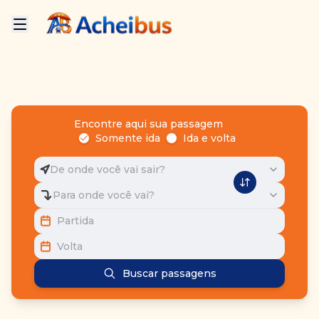
Encontre aqui sua passagem
Somente ida
Ida e volta
De onde você vai sair?
Para onde você vai?
Partida
Volta
Buscar passagens