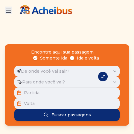
Encontre aqui sua passagem
Somente ida
Ida e volta
De onde você vai sair?
Para onde você vai?
Partida
Volta
Buscar passagens