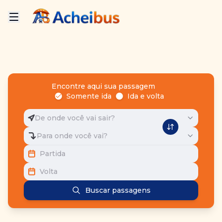
Encontre aqui sua passagem
Somente ida
Ida e volta
De onde você vai sair?
Para onde você vai?
Partida
Volta
Buscar passagens