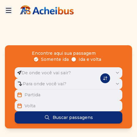
Encontre aqui sua passagem
Somente ida
Ida e volta
De onde você vai sair?
Para onde você vai?
Partida
Volta
Buscar passagens