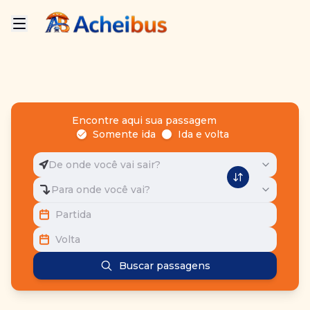
Encontre aqui sua passagem
Somente ida
Ida e volta
De onde você vai sair?
Para onde você vai?
Partida
Volta
Buscar passagens