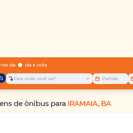
nte ida
Ida e volta
Para onde você vai?
Partida
ens de ônibus para
IRAMAIA, BA