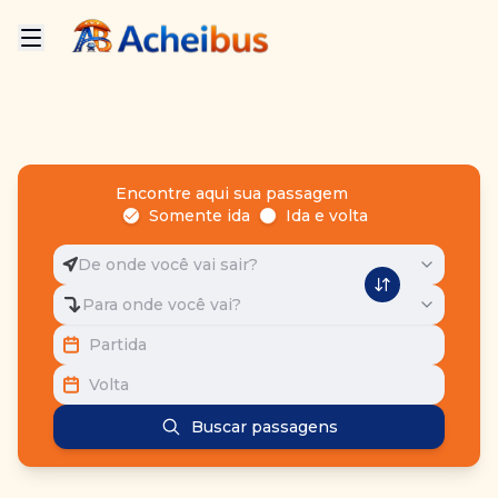
Encontre aqui sua passagem
Somente ida
Ida e volta
De onde você vai sair?
Para onde você vai?
Partida
Volta
Buscar passagens