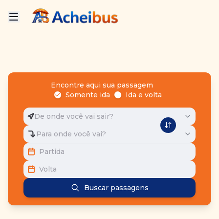
Encontre aqui sua passagem
Somente ida
Ida e volta
De onde você vai sair?
Para onde você vai?
Partida
Volta
Buscar passagens