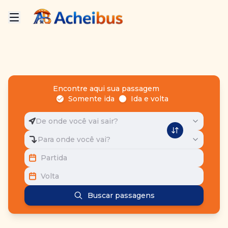
Encontre aqui sua passagem
Somente ida
Ida e volta
De onde você vai sair?
Para onde você vai?
Partida
Volta
Buscar passagens