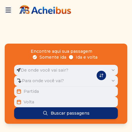
Encontre aqui sua passagem
Somente ida
Ida e volta
De onde você vai sair?
Para onde você vai?
Partida
Volta
Buscar passagens