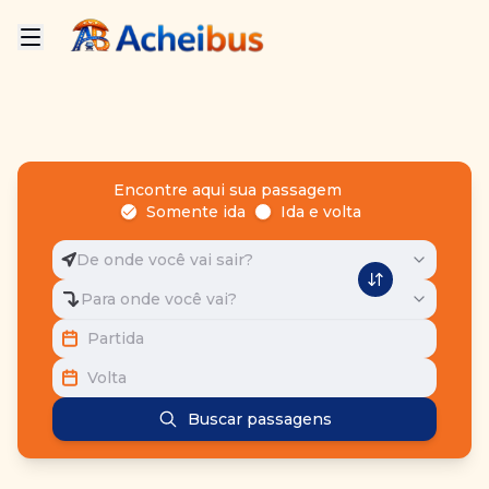
Encontre aqui sua passagem
Somente ida
Ida e volta
De onde você vai sair?
Para onde você vai?
Partida
Volta
Buscar passagens