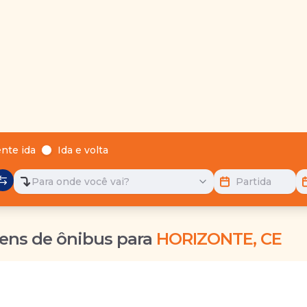
nte ida
Ida e volta
Para onde você vai?
Partida
ens de ônibus para
HORIZONTE, CE