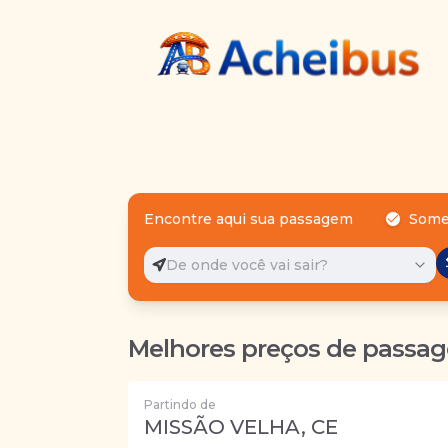
Encontre aqui sua passagem
Some
De onde você vai sair?
Melhores preços de passag
Partindo de
MISSÃO VELHA, CE