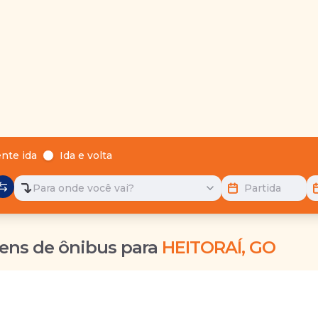
nte ida
Ida e volta
Para onde você vai?
Partida
ens de ônibus para
HEITORAÍ, GO