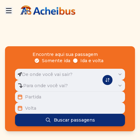
Encontre aqui sua passagem
Somente ida
Ida e volta
De onde você vai sair?
Para onde você vai?
Partida
Volta
Buscar passagens