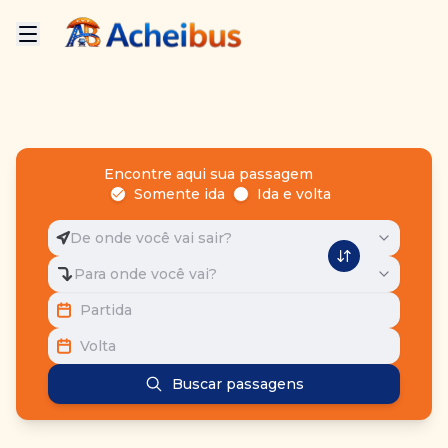
Encontre aqui sua passagem
Somente ida
Ida e volta
De onde você vai sair?
Para onde você vai?
Partida
Volta
Buscar passagens