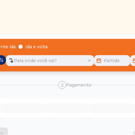
nte ida
Ida e volta
Para onde você vai?
Partida
2
Pagamento
O