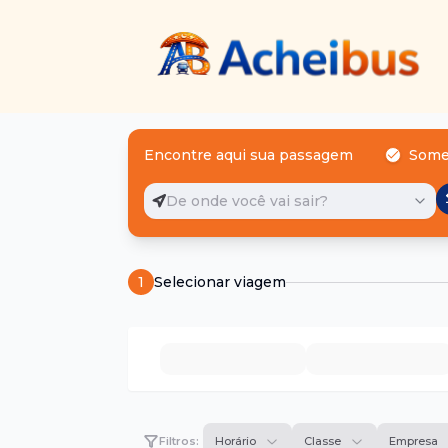
Encontre aqui sua passagem
Some
De onde você vai sair?
1
Selecionar viagem
Filtros:
Horário
Classe
Empresa