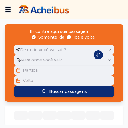
Encontre aqui sua passagem
Somente ida
Ida e volta
De onde você vai sair?
Para onde você vai?
Partida
Volta
Buscar passagens