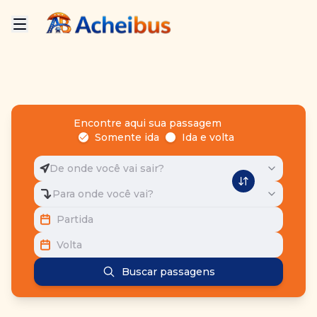
Encontre aqui sua passagem
Somente ida
Ida e volta
De onde você vai sair?
Para onde você vai?
Partida
Volta
Buscar passagens