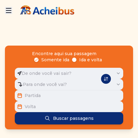
Encontre aqui sua passagem
Somente ida
Ida e volta
De onde você vai sair?
Para onde você vai?
Partida
Volta
Buscar passagens