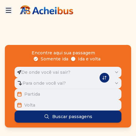
Encontre aqui sua passagem
Somente ida
Ida e volta
De onde você vai sair?
Para onde você vai?
Partida
Volta
Buscar passagens