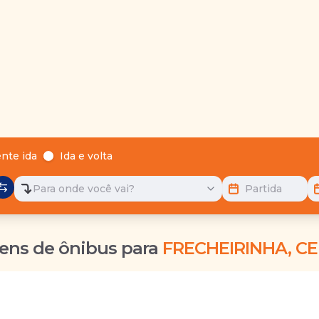
nte ida
Ida e volta
Para onde você vai?
Partida
ens de ônibus para
FRECHEIRINHA, CE