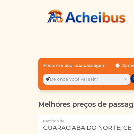
Encontre aqui sua passagem
Some
De onde você vai sair?
Melhores preços de passag
Partindo de
GUARACIABA DO NORTE, CE