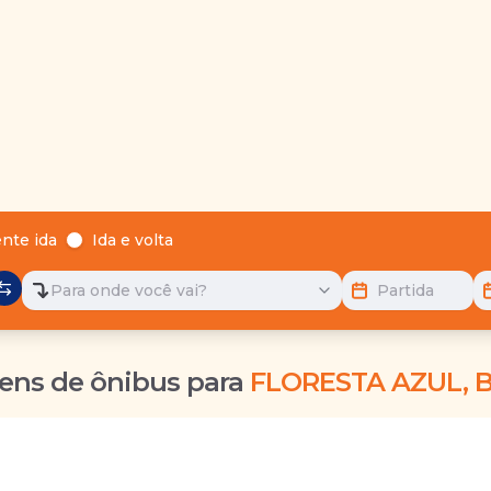
nte ida
Ida e volta
Para onde você vai?
Partida
ens de ônibus para
FLORESTA AZUL, 