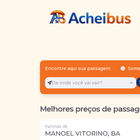
Encontre aqui sua passagem
Some
De onde você vai sair?
Melhores preços de passag
Partindo de
MANOEL VITORINO, BA