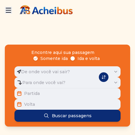
Encontre aqui sua passagem
Somente ida
Ida e volta
De onde você vai sair?
Para onde você vai?
Partida
Volta
Buscar passagens