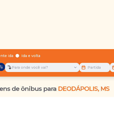
nte ida
Ida e volta
Para onde você vai?
Partida
ens de ônibus para
DEODÁPOLIS, MS