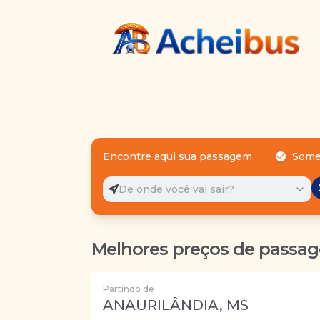
Encontre aqui sua passagem
Some
De onde você vai sair?
Melhores preços de passag
Partindo de
ANAURILÂNDIA, MS