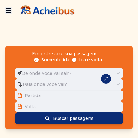
Encontre aqui sua passagem
Somente ida
Ida e volta
De onde você vai sair?
Para onde você vai?
Partida
Volta
Buscar passagens